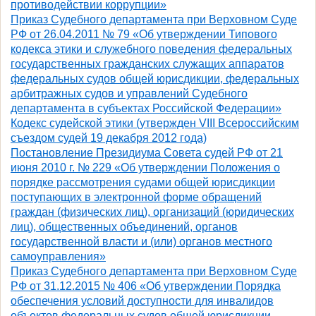
противодействии коррупции»
Приказ Судебного департамента при Верховном Суде
РФ от 26.04.2011 № 79 «Об утверждении Типового
кодекса этики и служебного поведения федеральных
государственных гражданских служащих аппаратов
федеральных судов общей юрисдикции, федеральных
арбитражных судов и управлений Судебного
департамента в субъектах Российской Федерации»
Кодекс судейской этики (утвержден VIII Всероссийским
съездом судей 19 декабря 2012 года)
Постановление Президиума Совета судей РФ от 21
июня 2010 г. № 229 «Об утверждении Положения о
порядке рассмотрения судами общей юрисдикции
поступающих в электронной форме обращений
граждан (физических лиц), организаций (юридических
лиц), общественных объединений, органов
государственной власти и (или) органов местного
самоуправления»
Приказ Судебного департамента при Верховном Суде
РФ от 31.12.2015 № 406 «Об утверждении Порядка
обеспечения условий доступности для инвалидов
объектов федеральных судов общей юрисдикции,