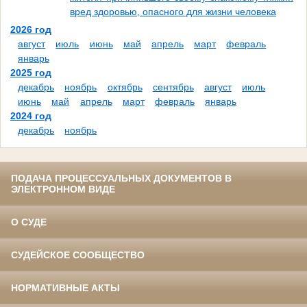
вред здоровью, опасного для жизни человека
2026 год
август
июль
июнь
май
апрель
март
февраль
январь
2025 год
декабрь
ноябрь
октябрь
сентябрь
август
июль
июнь
май
апрель
март
февраль
январь
2024 год
декабрь
ноябрь
ПОДАЧА ПРОЦЕССУАЛЬНЫХ ДОКУМЕНТОВ В
ЭЛЕКТРОННОМ ВИДЕ
О СУДЕ
СУДЕЙСКОЕ СООБЩЕСТВО
НОРМАТИВНЫЕ АКТЫ